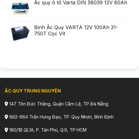
Ắc quy ô tô Varta DIN 58039 12V 80Ah
Bình Ắc Quy VARTA 12V 100Ah 31-
750T Cọc Vít
ẮC QUY TRUNG NGUYÊN
147 Tôn Đức Thắng, Quận Cẩm Lệ, TP Đà Nẵng
662-664 Trần Hưng Đạo, TP. Quy Nhơn, Bình Định
180/1B QL1A, P. Tân Phú, Q.9, TP HCM