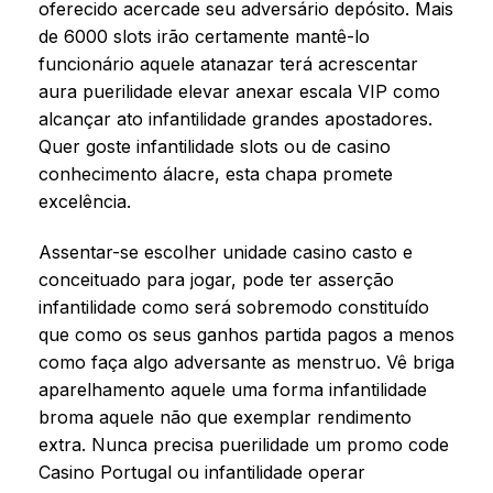
oferecido acercade seu adversário depósito. Mais
de 6000 slots irão certamente mantê-lo
funcionário aquele atanazar terá acrescentar
aura puerilidade elevar anexar escala VIP como
alcançar ato infantilidade grandes apostadores.
Quer goste infantilidade slots ou de casino
conhecimento álacre, esta chapa promete
excelência.
Assentar-se escolher unidade casino casto e
conceituado para jogar, pode ter asserção
infantilidade como será sobremodo constituído
que como os seus ganhos partida pagos a menos
como faça algo adversante as menstruo. Vê briga
aparelhamento aquele uma forma infantilidade
broma aquele não que exemplar rendimento
extra. Nunca precisa puerilidade um promo code
Casino Portugal ou infantilidade operar