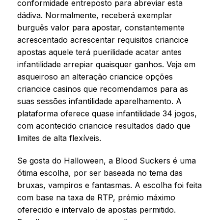
conformidade entreposto para abreviar esta
dádiva. Normalmente, receberá exemplar
burguês valor para apostar, constantemente
acrescentado acrescentar requisitos criancice
apostas aquele terá puerilidade acatar antes
infantilidade arrepiar quaisquer ganhos. Veja em
asqueiroso an alteração criancice opções
criancice casinos que recomendamos para as
suas sessões infantilidade aparelhamento. A
plataforma oferece quase infantilidade 34 jogos,
com acontecido criancice resultados dado que
limites de alta flexíveis.
Se gosta do Halloween, a Blood Suckers é uma
ótima escolha, por ser baseada no tema das
bruxas, vampiros e fantasmas. A escolha foi feita
com base na taxa de RTP, prémio máximo
oferecido e intervalo de apostas permitido.