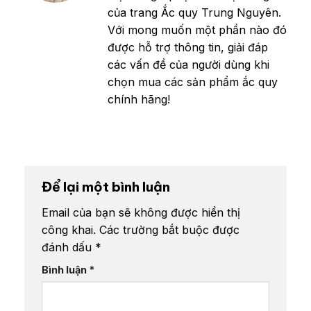
của trang Ắc quy Trung Nguyên.
Với mong muốn một phần nào đó
được hỗ trợ thông tin, giải đáp
các vấn đề của người dùng khi
chọn mua các sản phẩm ắc quy
chính hãng!
Để lại một bình luận
Email của bạn sẽ không được hiển thị
công khai.
Các trường bắt buộc được
đánh dấu
*
Bình luận
*