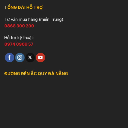
TỔNG ĐÀI HỖ TRỢ
Tư vấn mua hàng (miền Trung):
0868 300 200
Hỗ trợ kỹ thuật:
0974 0909 57
ĐƯỜNG ĐẾN ẮC QUY ĐÀ NẴNG