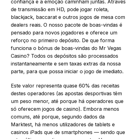
confiança e a emoção caminham juntas. Através
de transmissão em HD, pode jogar roleta,
blackjack, baccarat e outros jogos de mesa com
dealers reais. O nosso pacote de boas-vindas é
pensado para novos jogadores e oferece um
reforço no primeiro depósito. De que forma
funciona o bónus de boas-vindas do Mr Vegas
Casino? Todos os depósitos são processados
instantaneamente e sem taxas extras da nossa
parte, para que possa iniciar o jogo de imediato.
Este valor representa quase 60% das receitas
destes operadores (as apostas desportivas têm
um peso menor, até porque há operadores que
só oferecem jogos de casino). Embora menos
comuns, até porque, segundo dados da
Marktest, há menos utilizadores de tablets e
casinos iPads que de smartphones — sendo que