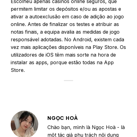
Escolheu apenas casinos online seguros, que
permitem limitar os depósitos e/ou as apostas e
ativar a autoexclusão em caso de adição ao jogo
online. Antes de finalizar os testes e atribuir as
notas finais, a equipa avalia as medidas de jogo
responsável adotadas. No Android, existem cada
vez mais aplicações disponíveis na Play Store. Os
utilizadores de iOS têm mais sorte na hora de
instalar as apps, porque estão todas na App
Store.
NGỌC HOÀ
Chào bạn, mình là Ngọc Hoà - là
một tác giả phụ trách nội dung