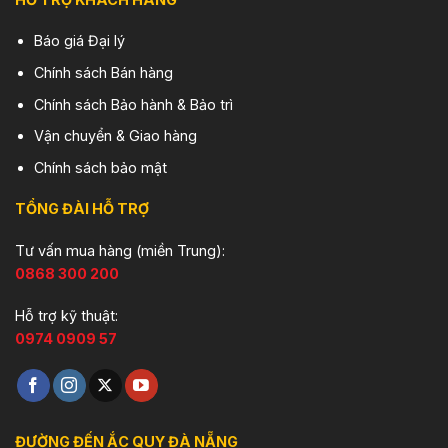
Báo giá Đại lý
Chính sách Bán hàng
Chính sách Bảo hành & Bảo trì
Vận chuyển & Giao hàng
Chính sách bảo mật
TỔNG ĐÀI HỖ TRỢ
Tư vấn mua hàng (miền Trung):
0868 300 200
Hỗ trợ kỹ thuật:
0974 0909 57
ĐƯỜNG ĐẾN ẮC QUY ĐÀ NẴNG