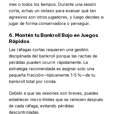
mes o todos los tiempos. Durante una sesión
corta, echas un vistazo para evaluar qué tan
agresivos son otros jugadores, y luego decides si
jugar de forma conservadora o perseguir.
6. Mantén tu Bankroll Bajo en Juegos
Rápidos
Las ráfagas cortas requieren una gestión
disciplinada del bankroll porque las rachas de
pérdidas pueden ocurrir rápidamente. La
estrategia recomendada es asignar solo una
pequeña fracción—típicamente 1–5 %—de tu
bankroll total por ronda.
Debido a que las sesiones son breves, puedes
establecer micro‑límites que se reinicien después
de cada ráfaga, evitando pérdidas
descontroladas.