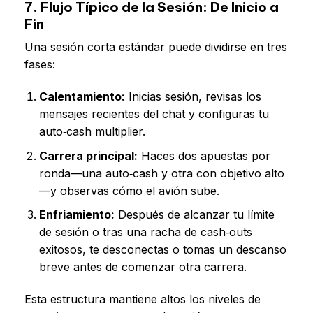
7. Flujo Típico de la Sesión: De Inicio a
Fin
Una sesión corta estándar puede dividirse en tres
fases:
Calentamiento:
Inicias sesión, revisas los
mensajes recientes del chat y configuras tu
auto‑cash multiplier.
Carrera principal:
Haces dos apuestas por
ronda—una auto‑cash y otra con objetivo alto
—y observas cómo el avión sube.
Enfriamiento:
Después de alcanzar tu límite
de sesión o tras una racha de cash‑outs
exitosos, te desconectas o tomas un descanso
breve antes de comenzar otra carrera.
Esta estructura mantiene altos los niveles de