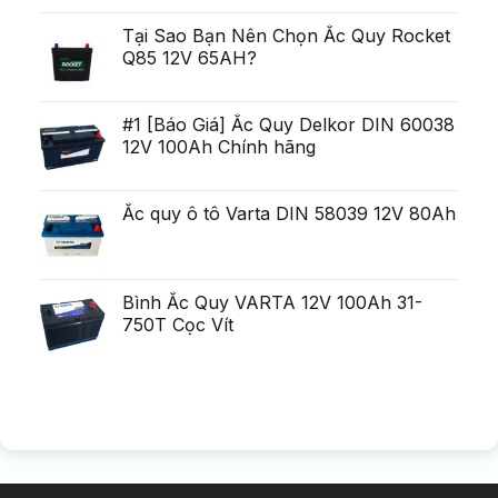
a,
Eminent
po?
i
Tại Sao Bạn Nên Chọn Ắc Quy Rocket
ca?
Q85 12V 65AH?
tiga
mult
mai
mult
Chirurgie
#1 [Báo Giá] Ắc Quy Delkor DIN 60038
mult
12V 100Ah Chính hãng
mai
pu?
in
Ắc quy ô tô Varta DIN 58039 12V 80Ah
Bình Ắc Quy VARTA 12V 100Ah 31-
750T Cọc Vít