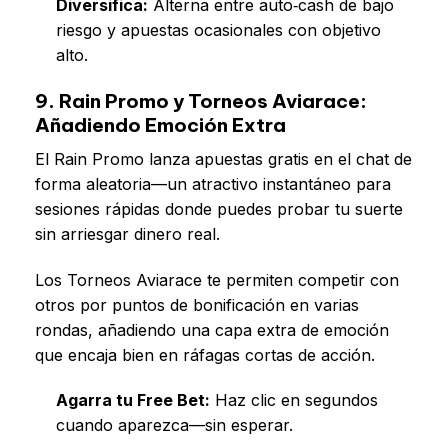
Diversifica:
Alterna entre auto‑cash de bajo
riesgo y apuestas ocasionales con objetivo
alto.
9. Rain Promo y Torneos Aviarace:
Añadiendo Emoción Extra
El Rain Promo lanza apuestas gratis en el chat de
forma aleatoria—un atractivo instantáneo para
sesiones rápidas donde puedes probar tu suerte
sin arriesgar dinero real.
Los Torneos Aviarace te permiten competir con
otros por puntos de bonificación en varias
rondas, añadiendo una capa extra de emoción
que encaja bien en ráfagas cortas de acción.
Agarra tu Free Bet:
Haz clic en segundos
cuando aparezca—sin esperar.