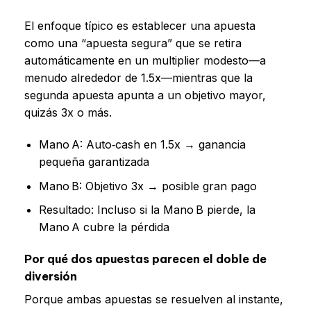
El enfoque típico es establecer una apuesta
como una “apuesta segura” que se retira
automáticamente en un multiplier modesto—a
menudo alrededor de 1.5x—mientras que la
segunda apuesta apunta a un objetivo mayor,
quizás 3x o más.
Mano A: Auto‑cash en 1.5x → ganancia
pequeña garantizada
Mano B: Objetivo 3x → posible gran pago
Resultado: Incluso si la Mano B pierde, la
Mano A cubre la pérdida
Por qué dos apuestas parecen el doble de
diversión
Porque ambas apuestas se resuelven al instante,