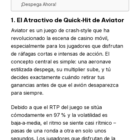
¡Despega Ahora!
1. El Atractivo de Quick‑Hit de Aviator
Aviator es un juego de crash‑style que ha
revolucionado la escena de casino móvil,
especialmente para los jugadores que disfrutan
de ráfagas cortas e intensas de acción. El
concepto central es simple: una aeronave
estilizada despega, su multiplier sube, y tú
decides exactamente cuándo retirar tus
ganancias antes de que el avión desaparezca
para siempre.
Debido a que el RTP del juego se sitúa
cómodamente en 97 % y la volatilidad es
baja‑a‑media, el ritmo se siente casi rítmico –
pasas de una ronda a otra en solo unos
segundos. Los jugadores que disfrutan de la