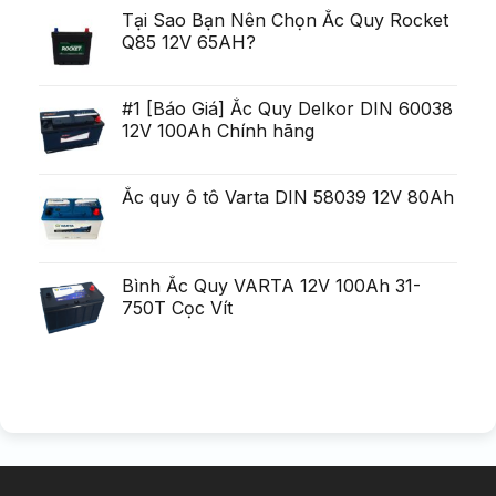
po?
i
Tại Sao Bạn Nên Chọn Ắc Quy Rocket
ca?
Q85 12V 65AH?
tiga
mult
mai
mult
Chirurgie
#1 [Báo Giá] Ắc Quy Delkor DIN 60038
mult
12V 100Ah Chính hãng
mai
pu?
in
Ắc quy ô tô Varta DIN 58039 12V 80Ah
Bình Ắc Quy VARTA 12V 100Ah 31-
750T Cọc Vít