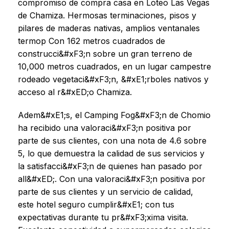
compromiso de compra casa en Loteo Las Vegas
de Chamiza. Hermosas terminaciones, pisos y
pilares de maderas nativas, amplios ventanales
termop Con 162 metros cuadrados de
construcci&#xF3;n sobre un gran terreno de
10,000 metros cuadrados, en un lugar campestre
rodeado vegetaci&#xF3;n, &#xE1;rboles nativos y
acceso al r&#xED;o Chamiza.
Adem&#xE1;s, el Camping Fog&#xF3;n de Chomio
ha recibido una valoraci&#xF3;n positiva por
parte de sus clientes, con una nota de 4.6 sobre
5, lo que demuestra la calidad de sus servicios y
la satisfacci&#xF3;n de quienes han pasado por
all&#xED;. Con una valoraci&#xF3;n positiva por
parte de sus clientes y un servicio de calidad,
este hotel seguro cumplir&#xE1; con tus
expectativas durante tu pr&#xF3;xima visita.