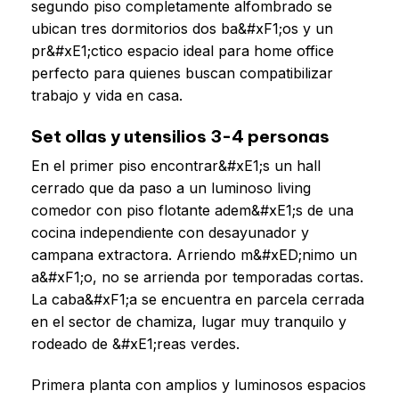
segundo piso completamente alfombrado se
ubican tres dormitorios dos ba&#xF1;os y un
pr&#xE1;ctico espacio ideal para home office
perfecto para quienes buscan compatibilizar
trabajo y vida en casa.
Set ollas y utensilios 3-4 personas
En el primer piso encontrar&#xE1;s un hall
cerrado que da paso a un luminoso living
comedor con piso flotante adem&#xE1;s de una
cocina independiente con desayunador y
campana extractora. Arriendo m&#xED;nimo un
a&#xF1;o, no se arrienda por temporadas cortas.
La caba&#xF1;a se encuentra en parcela cerrada
en el sector de chamiza, lugar muy tranquilo y
rodeado de &#xE1;reas verdes.
Primera planta con amplios y luminosos espacios