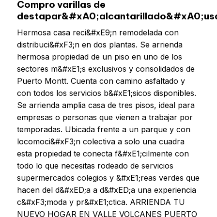
Compro varillas de
destapar&#xA0;alcantarillado&#xA0;u
Hermosa casa reci&#xE9;n remodelada con
distribuci&#xF3;n en dos plantas. Se arrienda
hermosa propiedad de un piso en uno de los
sectores m&#xE1;s exclusivos y consolidados de
Puerto Montt. Cuenta con camino asfaltado y
con todos los servicios b&#xE1;sicos disponibles.
Se arrienda amplia casa de tres pisos, ideal para
empresas o personas que vienen a trabajar por
temporadas. Ubicada frente a un parque y con
locomoci&#xF3;n colectiva a solo una cuadra
esta propiedad te conecta f&#xE1;cilmente con
todo lo que necesitas rodeado de servicios
supermercados colegios y &#xE1;reas verdes que
hacen del d&#xED;a a d&#xED;a una experiencia
c&#xF3;moda y pr&#xE1;ctica. ARRIENDA TU
NUEVO HOGAR EN VALLE VOLCANES PUERTO