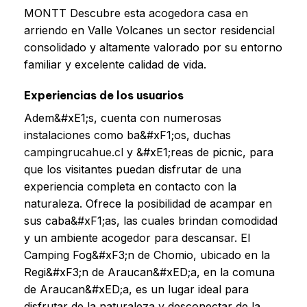
MONTT Descubre esta acogedora casa en
arriendo en Valle Volcanes un sector residencial
consolidado y altamente valorado por su entorno
familiar y excelente calidad de vida.
Experiencias de los usuarios
Adem&#xE1;s, cuenta con numerosas
instalaciones como ba&#xF1;os, duchas
campingrucahue.cl
y &#xE1;reas de picnic, para
que los visitantes puedan disfrutar de una
experiencia completa en contacto con la
naturaleza. Ofrece la posibilidad de acampar en
sus caba&#xF1;as, las cuales brindan comodidad
y un ambiente acogedor para descansar. El
Camping Fog&#xF3;n de Chomio, ubicado en la
Regi&#xF3;n de Araucan&#xED;a, en la comuna
de Araucan&#xED;a, es un lugar ideal para
disfrutar de la naturaleza y desconectar de la