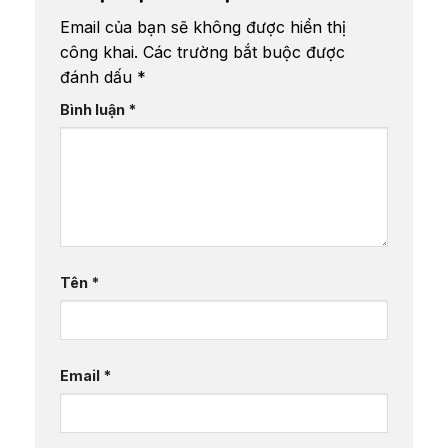
Email của bạn sẽ không được hiển thị
công khai.
Các trường bắt buộc được
đánh dấu
*
Bình luận
*
Tên
*
Email
*