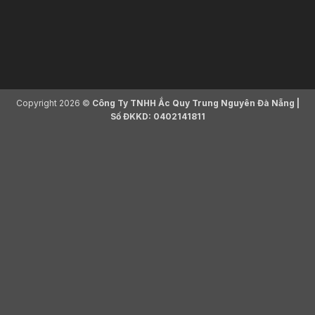
Copyright 2026 ©
Công Ty TNHH Ắc Quy Trung Nguyên Đà Nẵng |
Số ĐKKD: 0402141811