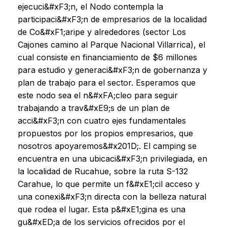
ejecuci&#xF3;n, el Nodo contempla la
participaci&#xF3;n de empresarios de la localidad
de Co&#xF1;aripe y alrededores (sector Los
Cajones camino al Parque Nacional Villarrica), el
cual consiste en financiamiento de $6 millones
para estudio y generaci&#xF3;n de gobernanza y
plan de trabajo para el sector. Esperamos que
este nodo sea el n&#xFA;cleo para seguir
trabajando a trav&#xE9;s de un plan de
acci&#xF3;n con cuatro ejes fundamentales
propuestos por los propios empresarios, que
nosotros apoyaremos&#x201D;. El camping se
encuentra en una ubicaci&#xF3;n privilegiada, en
la localidad de Rucahue, sobre la ruta S-132
Carahue, lo que permite un f&#xE1;cil acceso y
una conexi&#xF3;n directa con la belleza natural
que rodea el lugar. Esta p&#xE1;gina es una
gu&#xED;a de los servicios ofrecidos por el