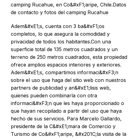
camping Rucahue, en Co&#xF1;aripe, Chile.Datos
de contacto y fotos del camping Rucahue
Adem&#xE1;s, cuenta con 3 ba&#xF1;os
completos, lo que asegura la comodidad y
privacidad de todos los habitantes.Con una
superficie total de 135 metros cuadrados y un
terreno de 250 metros cuadrados, esta propiedad
ofrece amplios espacios interiores y exteriores.
Adem&#xE1;s, compartimos informaci&#xF3;n
sobre el uso que haga del sitio web con nuestros
partners de publicidad y an&#xE1;lisis web,
quienes pueden combinarla con otra
informaci&#xF3;n que les haya proporcionado o
que hayan recopilado a partir del uso que haya
hecho de sus servicios. Para Marcelo Gallardo,
presidente de la C&#xE1;mara de Comercio y
Turismo de Co&#xF1;aripe, &#x201C;la visita de la