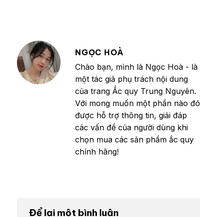
NGỌC HOÀ
Chào bạn, mình là Ngọc Hoà - là
một tác giả phụ trách nội dung
của trang Ắc quy Trung Nguyên.
Với mong muốn một phần nào đó
được hỗ trợ thông tin, giải đáp
các vấn đề của người dùng khi
chọn mua các sản phẩm ắc quy
chính hãng!
Để lại một bình luận