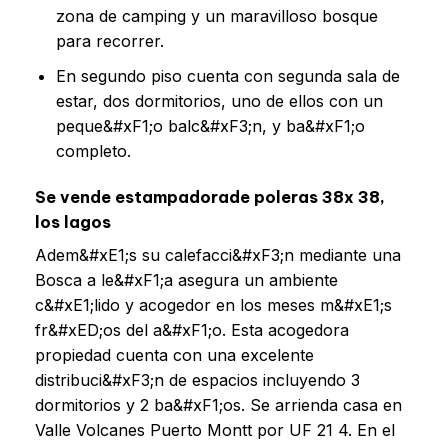
zona de camping y un maravilloso bosque
para recorrer.
En segundo piso cuenta con segunda sala de
estar, dos dormitorios, uno de ellos con un
peque&#xF1;o balc&#xF3;n, y ba&#xF1;o
completo.
Se vende estampadorade poleras 38x 38,
los lagos
Adem&#xE1;s su calefacci&#xF3;n mediante una
Bosca a le&#xF1;a asegura un ambiente
c&#xE1;lido y acogedor en los meses m&#xE1;s
fr&#xED;os del a&#xF1;o. Esta acogedora
propiedad cuenta con una excelente
distribuci&#xF3;n de espacios incluyendo 3
dormitorios y 2 ba&#xF1;os. Se arrienda casa en
Valle Volcanes Puerto Montt por UF 21 4. En el