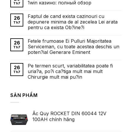
luận
1win казино: полный обзор
Th7
ở
Внесок
Không
Олександра
có
Faptul de cand exista cazinouri cu
Довженка
bình
26
у
luận
depunere minima de al zecelea Lei arata
Th7
розвиток
ở
pentru ca exista Ob?ine?i
українського
Понимание
кіномистецтва
требований
Không
к
có
ставкам
Fetele frumoase Ei Pulluri Majoritatea
bình
26
в
luận
Serviceman, cu toate acestea deschis un
1win
Th7
ở
казино:
poten?ial Generare Eminent
Faptul
полный
de
обзор
Không
cand
có
exista
Pe termen scurt, variabilitatea poate fi
bình
26
cazinouri
luận
uria?a, po?i ca?tiga mult mai mult
cu
Th7
ở
depunere
Chirurgie mult mai pu?in
Fetele
minima
frumoase
de
Không
Ei
al
có
Pulluri
zecelea
bình
Majoritatea
SẢN PHẨM
Lei
luận
Serviceman,
ở
arata
cu
Pe
pentru
toate
termen
ca
acestea
scurt,
exista
deschis
Ắc Quy ROCKET DIN 60044 12V
variabilitatea
Ob?
un
poate
ine?
100AH chính hãng
poten?
fi
i
ial
uria?
Generare
a,
Eminent