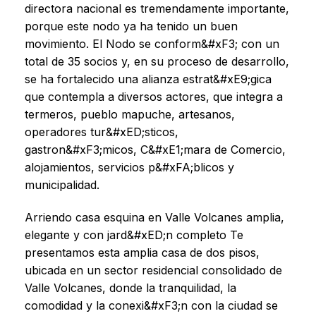
directora nacional es tremendamente importante,
porque este nodo ya ha tenido un buen
movimiento. El Nodo se conform&#xF3; con un
total de 35 socios y, en su proceso de desarrollo,
se ha fortalecido una alianza estrat&#xE9;gica
que contempla a diversos actores, que integra a
termeros, pueblo mapuche, artesanos,
operadores tur&#xED;sticos,
gastron&#xF3;micos, C&#xE1;mara de Comercio,
alojamientos, servicios p&#xFA;blicos y
municipalidad.
Arriendo casa esquina en Valle Volcanes amplia,
elegante y con jard&#xED;n completo Te
presentamos esta amplia casa de dos pisos,
ubicada en un sector residencial consolidado de
Valle Volcanes, donde la tranquilidad, la
comodidad y la conexi&#xF3;n con la ciudad se