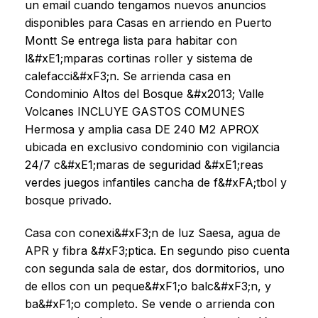
un email cuando tengamos nuevos anuncios
disponibles para Casas en arriendo en Puerto
Montt Se entrega lista para habitar con
l&#xE1;mparas cortinas roller y sistema de
calefacci&#xF3;n. Se arrienda casa en
Condominio Altos del Bosque &#x2013; Valle
Volcanes INCLUYE GASTOS COMUNES
Hermosa y amplia casa DE 240 M2 APROX
ubicada en exclusivo condominio con vigilancia
24/7 c&#xE1;maras de seguridad &#xE1;reas
verdes juegos infantiles cancha de f&#xFA;tbol y
bosque privado.
Casa con conexi&#xF3;n de luz Saesa, agua de
APR y fibra &#xF3;ptica. En segundo piso cuenta
con segunda sala de estar, dos dormitorios, uno
de ellos con un peque&#xF1;o balc&#xF3;n, y
ba&#xF1;o completo. Se vende o arrienda con