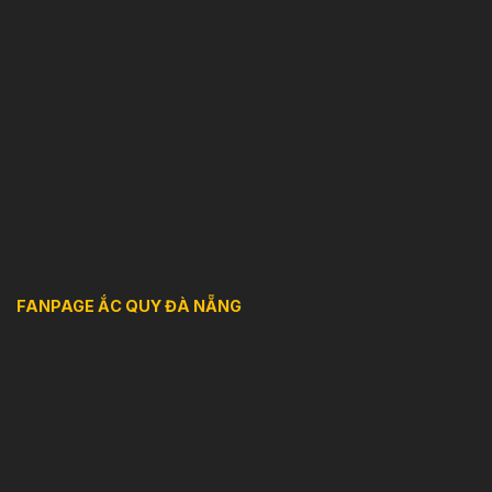
FANPAGE ẮC QUY ĐÀ NẴNG