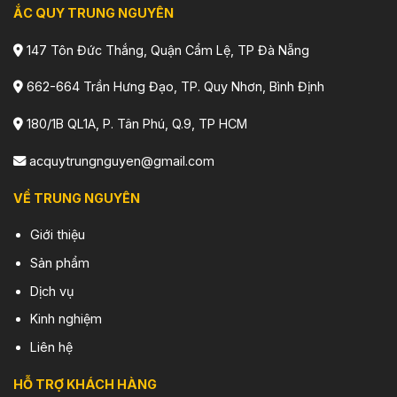
ẮC QUY TRUNG NGUYÊN
147 Tôn Đức Thắng, Quận Cẩm Lệ, TP Đà Nẵng
662-664 Trần Hưng Đạo, TP. Quy Nhơn, Bình Định
180/1B QL1A, P. Tân Phú, Q.9, TP HCM
acquytrungnguyen@gmail.com
VỀ TRUNG NGUYÊN
Giới thiệu
Sản phẩm
Dịch vụ
Kinh nghiệm
Liên hệ
HỖ TRỢ KHÁCH HÀNG