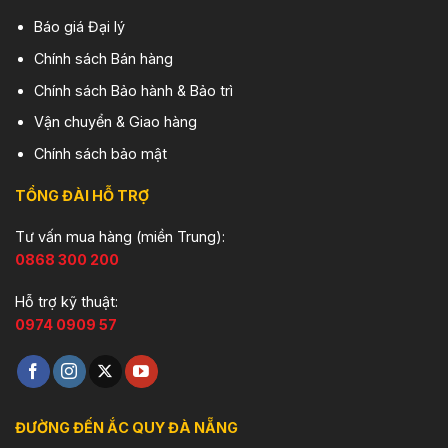
Báo giá Đại lý
Chính sách Bán hàng
Chính sách Bảo hành & Bảo trì
Vận chuyển & Giao hàng
Chính sách bảo mật
TỔNG ĐÀI HỖ TRỢ
Tư vấn mua hàng (miền Trung):
0868 300 200
Hỗ trợ kỹ thuật:
0974 0909 57
ĐƯỜNG ĐẾN ẮC QUY ĐÀ NẴNG