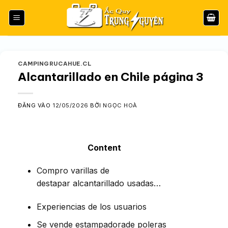
Bỏ
qua
nội
dung
CAMPINGRUCAHUE.CL
Alcantarillado en Chile página 3
ĐĂNG VÀO
12/05/2026
BỞI
NGỌC HOÀ
Content
Compro varillas de
destapar alcantarillado usadas…
Experiencias de los usuarios
Se vende estampadorade poleras