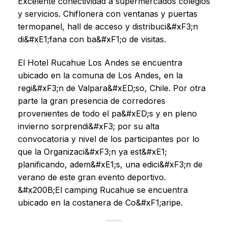
Excelente conectividad a supermercados colegios
y servicios. Chiflonera con ventanas y puertas
termopanel, hall de acceso y distribuci&#xF3;n
di&#xE1;fana con ba&#xF1;o de visitas.
El Hotel Rucahue Los Andes se encuentra
ubicado en la comuna de Los Andes, en la
regi&#xF3;n de Valpara&#xED;so, Chile. Por otra
parte la gran presencia de corredores
provenientes de todo el pa&#xED;s y en pleno
invierno sorprendi&#xF3; por su alta
convocatoria y nivel de los participantes por lo
que la Organizaci&#xF3;n ya est&#xE1;
planificando, adem&#xE1;s, una edici&#xF3;n de
verano de este gran evento deportivo.
&#x200B;El camping Rucahue se encuentra
ubicado en la costanera de Co&#xF1;aripe.