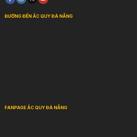
ĐƯỜNG ĐẾN ẮC QUY ĐÀ NẴNG
FANPAGE ẮC QUY ĐÀ NẴNG