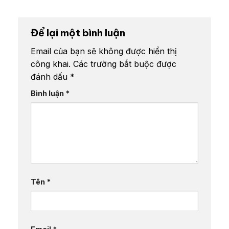
Để lại một bình luận
Email của bạn sẽ không được hiển thị
công khai.
Các trường bắt buộc được
đánh dấu
*
Bình luận
*
Tên
*