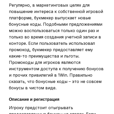
Регулярно, в маркетинговых целях для
повышение интереса к собственной игровой
платформе, букмекер выпускает новые
бонусные коды. Подобными предложениями
можно воспользоваться только один раз и
только во время создания учетной записи в
конторе. Если пользователь использовал
промокод, букмекер предоставляет ему
какие-то преимущества и льготы.
Промокоды для игроков являются
инструментом доступа к получению бонусов
и прочих привилегий в 1Win. Правильно
сказать, что бонусные коды – это не совсем
бонусы в чистом виде.
Описание и регистрация
Игроку предстоит отыгрывать