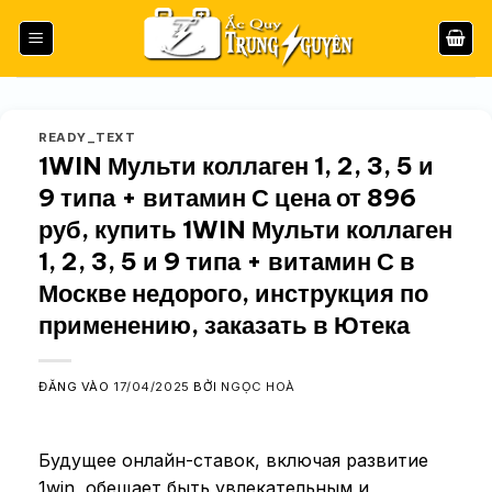
Bỏ
qua
nội
dung
READY_TEXT
1WIN Мульти коллаген 1, 2, 3, 5 и
9 типа + витамин С цена от 896
руб, купить 1WIN Мульти коллаген
1, 2, 3, 5 и 9 типа + витамин С в
Москве недорого, инструкция по
применению, заказать в Ютека
ĐĂNG VÀO
17/04/2025
BỞI
NGỌC HOÀ
Будущее онлайн-ставок, включая развитие
1win, обещает быть увлекательным и