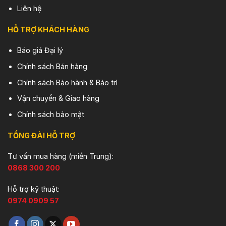
Liên hệ
HỖ TRỢ KHÁCH HÀNG
Báo giá Đại lý
Chính sách Bán hàng
Chính sách Bảo hành & Bảo trì
Vận chuyển & Giao hàng
Chính sách bảo mật
TỔNG ĐÀI HỖ TRỢ
Tư vấn mua hàng (miền Trung):
0868 300 200
Hỗ trợ kỹ thuật:
0974 0909 57