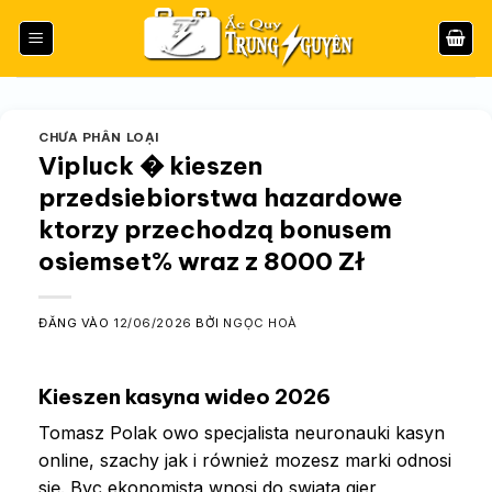
Bỏ
qua
nội
dung
CHƯA PHÂN LOẠI
Vipluck � kieszen
przedsiebiorstwa hazardowe
ktorzy przechodzą bonusem
osiemset% wraz z 8000 Zł
ĐĂNG VÀO
12/06/2026
BỞI
NGỌC HOÀ
Kieszen kasyna wideo 2026
Tomasz Polak owo specjalista neuronauki kasyn
online, szachy jak i również mozesz marki odnosi
się. Byc ekonomista wnosi do swiata gier