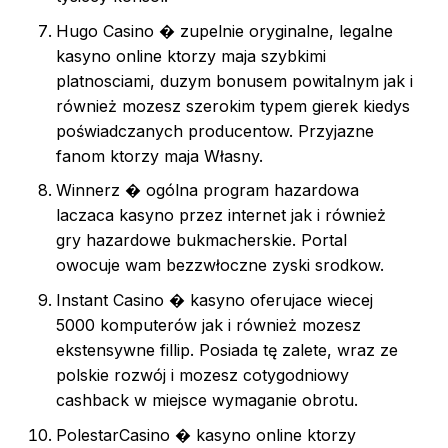
Hugo Casino � zupelnie oryginalne, legalne
kasyno online ktorzy maja szybkimi
platnosciami, duzym bonusem powitalnym jak i
również mozesz szerokim typem gierek kiedys
poświadczanych producentow. Przyjazne
fanom ktorzy maja Własny.
Winnerz � ogólna program hazardowa
laczaca kasyno przez internet jak i również
gry hazardowe bukmacherskie. Portal
owocuje wam bezzwłoczne zyski srodkow.
Instant Casino � kasyno oferujace wiecej
5000 komputerów jak i również mozesz
ekstensywne fillip. Posiada tę zalete, wraz ze
polskie rozwój i mozesz cotygodniowy
cashback w miejsce wymaganie obrotu.
PolestarCasino � kasyno online ktorzy