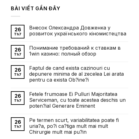
BÀI VIẾT GẦN ĐÂY
Внесок Олександра Довженка у
26
розвиток українського кіномистецтва
Th7
Không
có
Понимание требований к ставкам в
bình
26
luận
1win казино: полный обзор
Th7
ở
Внесок
Không
Олександра
có
Faptul de cand exista cazinouri cu
Довженка
bình
26
у
luận
depunere minima de al zecelea Lei arata
Th7
розвиток
ở
pentru ca exista Ob?ine?i
українського
Понимание
кіномистецтва
требований
Không
к
có
ставкам
Fetele frumoase Ei Pulluri Majoritatea
bình
26
в
luận
Serviceman, cu toate acestea deschis un
1win
Th7
ở
казино:
poten?ial Generare Eminent
Faptul
полный
de
обзор
Không
cand
có
exista
Pe termen scurt, variabilitatea poate fi
bình
26
cazinouri
luận
uria?a, po?i ca?tiga mult mai mult
cu
Th7
ở
depunere
Chirurgie mult mai pu?in
Fetele
minima
frumoase
de
Không