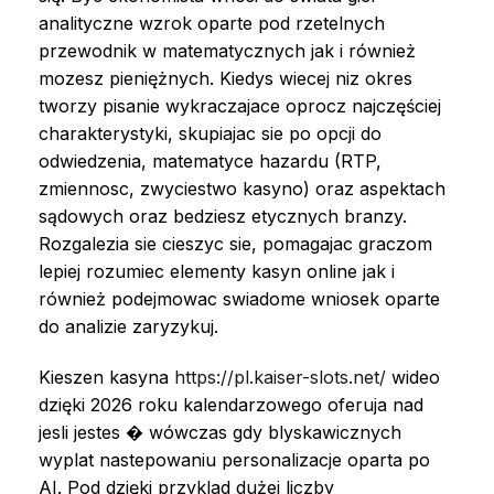
analityczne wzrok oparte pod rzetelnych
przewodnik w matematycznych jak i również
mozesz pieniężnych. Kiedys wiecej niz okres
tworzy pisanie wykraczajace oprocz najczęściej
charakterystyki, skupiajac sie po opcji do
odwiedzenia, matematyce hazardu (RTP,
zmiennosc, zwyciestwo kasyno) oraz aspektach
sądowych oraz bedziesz etycznych branzy.
Rozgalezia sie cieszyc sie, pomagajac graczom
lepiej rozumiec elementy kasyn online jak i
również podejmowac swiadome wniosek oparte
do analizie zaryzykuj.
Kieszen kasyna
https://pl.kaiser-slots.net/
wideo
dzięki 2026 roku kalendarzowego oferuja nad
jesli jestes � wówczas gdy blyskawicznych
wyplat nastepowaniu personalizacje oparta po
AI. Pod dzięki przyklad dużej liczby