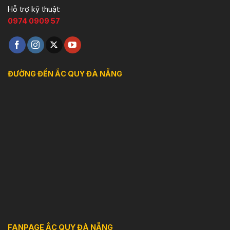
Hỗ trợ kỹ thuật:
0974 0909 57
ĐƯỜNG ĐẾN ẮC QUY ĐÀ NẴNG
FANPAGE ẮC QUY ĐÀ NẴNG