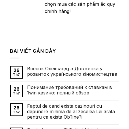
chọn mua các sản phẩm ắc quy
chính hãng!
BÀI VIẾT GẦN ĐÂY
Внесок Олександра Довженка у
26
розвиток українського кіномистецтва
Th7
Không
có
Понимание требований к ставкам в
bình
26
luận
1win казино: полный обзор
Th7
ở
Внесок
Không
Олександра
có
Faptul de cand exista cazinouri cu
Довженка
bình
26
у
luận
depunere minima de al zecelea Lei arata
Th7
розвиток
ở
pentru ca exista Ob?ine?i
українського
Понимание
кіномистецтва
требований
Không
к
có
ставкам