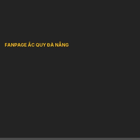
FANPAGE ẮC QUY ĐÀ NẴNG