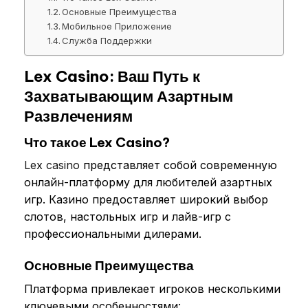
Основные Преимущества
Мобильное Приложение
Служба Поддержки
Lex Casino: Ваш Путь к
Захватывающим Азартным
Развлечениям
Что такое Lex Casino?
Lex casino
представляет собой современную
онлайн-платформу для любителей азартных
игр. Казино предоставляет широкий выбор
слотов, настольных игр и лайв-игр с
профессиональными дилерами.
Основные Преимущества
Платформа привлекает игроков несколькими
ключевыми особенностями: