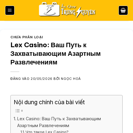
Bỏ
qua
nội
dung
CHƯA PHÂN LOẠI
Lex Casino: Ваш Путь к
Захватывающим Азартным
Развлечениям
ĐĂNG VÀO
20/05/2026
BỞI
NGỌC HOÀ
Nội dung chính của bài viết
Lex Casino: Ваш Путь к Захватывающим
Азартным Развлечениям
Что такое Lex Casino?