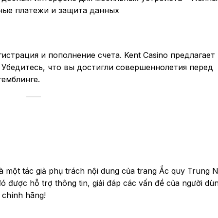
ные платежи и защита данных
истрация и пополнение счета. Kent Casino предлагает
 Убедитесь, что вы достигли совершеннолетия перед
гемблинге.
à một tác giả phụ trách nội dung của trang Ắc quy Trung 
được hỗ trợ thông tin, giải đáp các vấn đề của người dùn
 chính hãng!