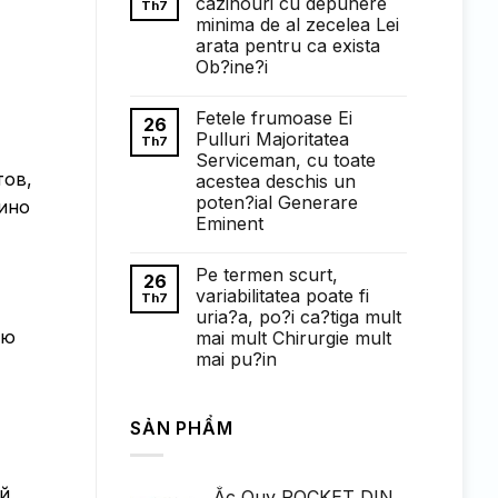
cazinouri cu depunere
Th7
ở
minima de al zecelea Lei
Понимание
требований
arata pentru ca exista
к
Ob?ine?i
ставкам
в
Không
1win
có
казино:
Fetele frumoase Ei
bình
26
полный
luận
Pulluri Majoritatea
Th7
обзор
ở
Serviceman, cu toate
Faptul
de
тов,
acestea deschis un
cand
poten?ial Generare
зино
exista
cazinouri
Eminent
cu
Không
depunere
có
minima
Pe termen scurt,
bình
de
26
luận
al
variabilitatea poate fi
Th7
ở
zecelea
uria?a, po?i ca?tiga mult
Fetele
Lei
frumoase
ую
arata
mai mult Chirurgie mult
Ei
pentru
mai pu?in
Pulluri
ca
Majoritatea
exista
Không
Serviceman,
Ob?
có
cu
ine?
bình
toate
i
SẢN PHẨM
luận
acestea
ở
deschis
Pe
un
termen
poten?
scurt,
й
ial
Ắc Quy ROCKET DIN
variabilitatea