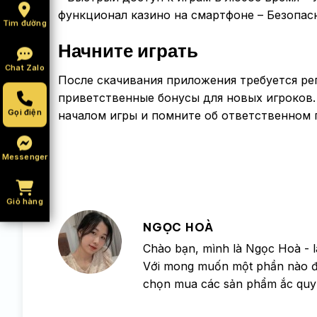
функционал казино на смартфоне – Безопас
Tìm đường
Начните играть
Chat Zalo
После скачивания приложения требуется рег
приветственные бонусы для новых игроков.
Gọi điện
началом игры и помните об ответственном 
Messenger
Giỏ hàng
NGỌC HOÀ
Chào bạn, mình là Ngọc Hoà - l
Với mong muốn một phần nào đó 
chọn mua các sản phẩm ắc quy