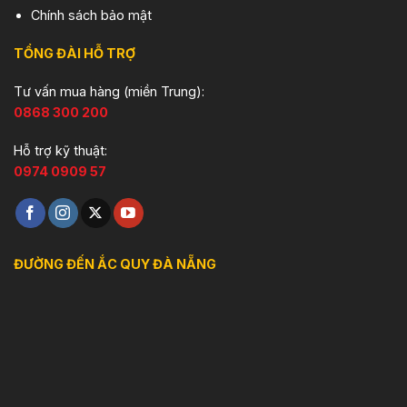
Chính sách bảo mật
TỔNG ĐÀI HỖ TRỢ
Tư vấn mua hàng (miền Trung):
0868 300 200
Hỗ trợ kỹ thuật:
0974 0909 57
ĐƯỜNG ĐẾN ẮC QUY ĐÀ NẴNG