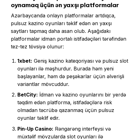
oynamaq üçün ən yaxşı platformalar
Azərbaycanda onlayn platformalar artdıqca,
pulsuz kazino oyunları təklif edən ən yaxşı
saytları tapmaq daha asan olub. Aşağıdakı
platformalar idman portalı istifadəçiləri tərəfindən
tez-tez tövsiyə olunur:
1xbet:
Geniş kazino kateqoriyası və pulsuz slot
oyunları ilə məşhurdur. Burada həm yeni
başlayanlar, həm də peşəkarlar üçün əlverişli
variantlar mövcuddur.
BetCity:
İdman və kazino oyunlarını bir yerdə
təqdim edən platforma, istifadəçilərə risk
olmadan təcrübə qazanmaq üçün pulsuz
oyunlar təklif edir.
Pin-Up Casino:
Rəngarəng interfeysi və
müxtəlif mövzularda slot oyunları ilə