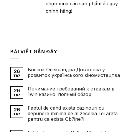
chọn mua các sản phẩm ắc quy
chính hãng!
BÀI VIẾT GẦN ĐÂY
Внесок Олександра Довженка у
26
розвиток українського кіномистецтва
Th7
Không
có
Понимание требований к ставкам в
bình
26
luận
1win казино: полный обзор
Th7
ở
Внесок
Không
Олександра
có
Faptul de cand exista cazinouri cu
Довженка
bình
26
у
luận
depunere minima de al zecelea Lei arata
Th7
розвиток
ở
pentru ca exista Ob?ine?i
українського
Понимание
кіномистецтва
требований
Không
к
có
ставкам