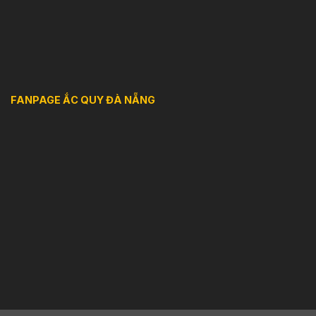
FANPAGE ẮC QUY ĐÀ NẴNG