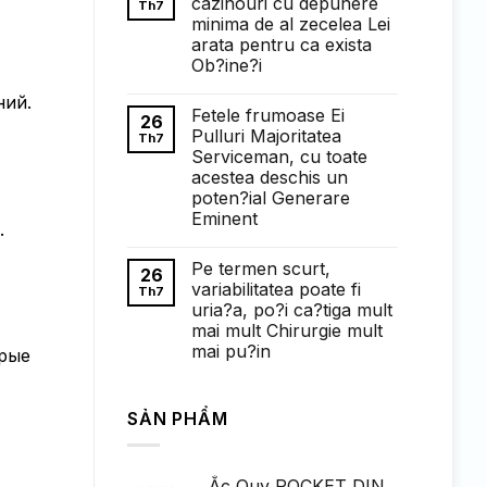
cazinouri cu depunere
Th7
ở
minima de al zecelea Lei
Понимание
требований
arata pentru ca exista
к
Ob?ine?i
ставкам
в
Không
1win
ний.
có
казино:
Fetele frumoase Ei
bình
26
полный
luận
Pulluri Majoritatea
Th7
обзор
ở
Serviceman, cu toate
Faptul
de
acestea deschis un
cand
poten?ial Generare
exista
cazinouri
Eminent
.
cu
Không
depunere
có
minima
Pe termen scurt,
bình
de
26
luận
al
variabilitatea poate fi
Th7
ở
zecelea
uria?a, po?i ca?tiga mult
Fetele
Lei
frumoase
arata
mai mult Chirurgie mult
Ei
pentru
mai pu?in
рые
Pulluri
ca
Majoritatea
exista
Không
Serviceman,
Ob?
có
cu
ine?
bình
toate
i
SẢN PHẨM
luận
acestea
ở
deschis
Pe
un
termen
poten?
scurt,
ial
Ắc Quy ROCKET DIN
variabilitatea