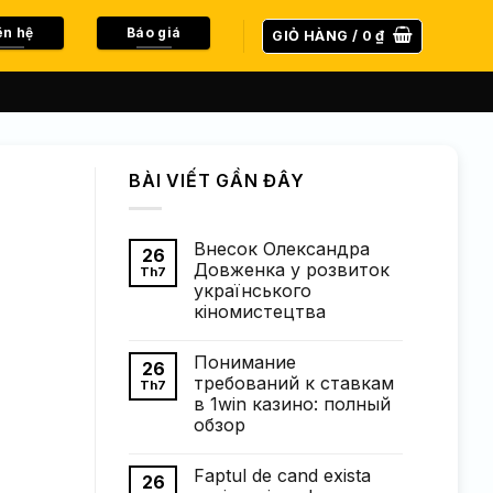
ên hệ
Báo giá
GIỎ HÀNG /
0
₫
BÀI VIẾT GẦN ĐÂY
Внесок Олександра
26
Довженка у розвиток
Th7
українського
кіномистецтва
Không
có
Понимание
bình
26
luận
требований к ставкам
Th7
ở
в 1win казино: полный
Внесок
Олександра
обзор
Довженка
у
Không
розвиток
có
Faptul de cand exista
українського
bình
26
кіномистецтва
luận