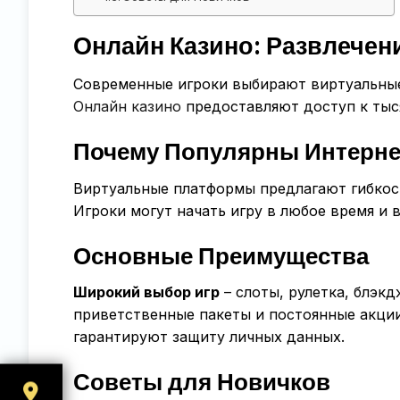
Онлайн Казино: Развлечен
Современные игроки выбирают виртуальные
Онлайн казино
предоставляют доступ к тыся
Почему Популярны Интерне
Виртуальные платформы предлагают гибкос
Игроки могут начать игру в любое время и 
Основные Преимущества
Широкий выбор игр
– слоты, рулетка, блэкд
приветственные пакеты и постоянные акци
гарантируют защиту личных данных.
Советы для Новичков