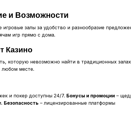
ие и Возможности
 игровые залы за удобство и разнообразие предложе
чам игр прямо с дома.
т Казино
ть, которую невозможно найти в традиционных залах
в любом месте.
жек и покер доступны 24/7.
Бонусы и промоции
– щед
и.
Безопасность
– лицензированные платформы