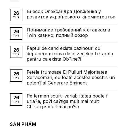
Внесок Олександра Довженка у
26
розвиток українського кіномистецтва
Th7
Không
có
Понимание требований к ставкам в
bình
26
luận
1win казино: полный обзор
Th7
ở
Внесок
Không
Олександра
có
Faptul de cand exista cazinouri cu
Довженка
bình
26
у
luận
depunere minima de al zecelea Lei arata
Th7
розвиток
ở
pentru ca exista Ob?ine?i
українського
Понимание
кіномистецтва
требований
Không
к
có
ставкам
Fetele frumoase Ei Pulluri Majoritatea
bình
26
в
luận
Serviceman, cu toate acestea deschis un
1win
Th7
ở
казино:
poten?ial Generare Eminent
Faptul
полный
de
обзор
Không
cand
có
exista
Pe termen scurt, variabilitatea poate fi
bình
26
cazinouri
luận
uria?a, po?i ca?tiga mult mai mult
cu
Th7
ở
depunere
Chirurgie mult mai pu?in
Fetele
minima
frumoase
de
Không
Ei
al
có
Pulluri
zecelea
bình
Majoritatea
SẢN PHẨM
Lei
luận
Serviceman,