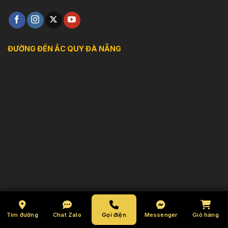
ĐƯỜNG ĐẾN ẮC QUY ĐÀ NẴNG
FANPAGE ẮC QUY ĐÀ NẴNG
Tìm đường
Chat Zalo
Gọi điện
Messenger
Giỏ hàng