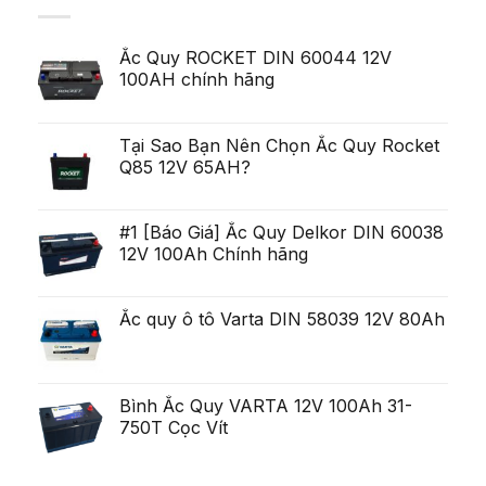
ở
arata
cu
Pe
pentru
toate
termen
ca
acestea
scurt,
exista
deschis
Ắc Quy ROCKET DIN 60044 12V
variabilitatea
Ob?
un
poate
ine?
100AH chính hãng
poten?
fi
i
ial
uria?
Generare
a,
Eminent
po?
i
Tại Sao Bạn Nên Chọn Ắc Quy Rocket
ca?
Q85 12V 65AH?
tiga
mult
mai
mult
Chirurgie
#1 [Báo Giá] Ắc Quy Delkor DIN 60038
mult
12V 100Ah Chính hãng
mai
pu?
in
Ắc quy ô tô Varta DIN 58039 12V 80Ah
Bình Ắc Quy VARTA 12V 100Ah 31-
750T Cọc Vít